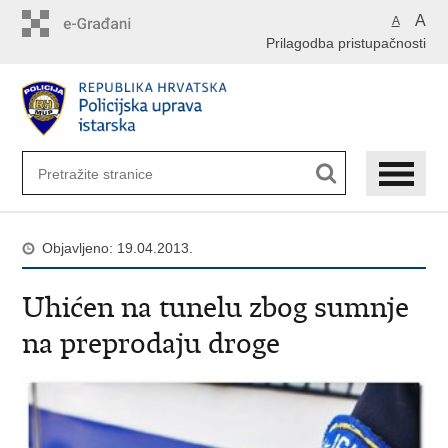
Preskoči
A
A
na
Prilagodba pristupačnosti
glavni
sadržaj
Objavljeno: 19.04.2013.
Uhićen na tunelu zbog sumnje
na preprodaju droge