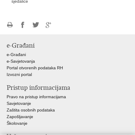
sjedalice
Ispiši
Podijeli
Podijeli
Podijeli
stranicu
na
na
na
e-Građani
Facebooku
Twitteru
Google
+
e-Građani
e-Savjetovanja
Portal otvorenih podataka RH
Izvozni portal
Pristup informacijama
Pravo na pristup informacijama
Savjetovanje
Zaštita osobnih podataka
Zapošljavanje
Školovanje