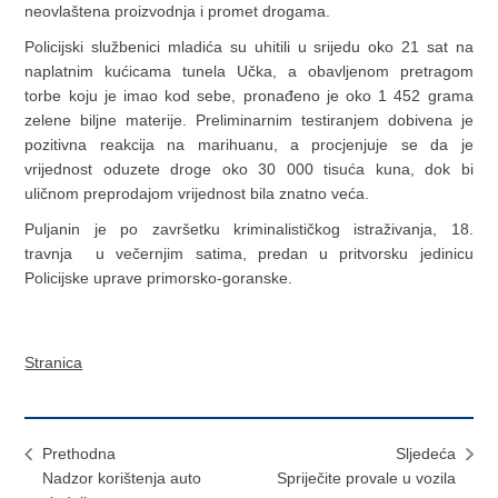
neovlaštena proizvodnja i promet drogama.
Policijski službenici mladića su uhitili u srijedu oko 21 sat na
naplatnim kućicama tunela Učka, a obavljenom pretragom
torbe koju je imao kod sebe, pronađeno je oko 1 452 grama
zelene biljne materije. Preliminarnim testiranjem dobivena je
pozitivna reakcija na marihuanu, a procjenjuje se da je
vrijednost oduzete droge oko 30 000 tisuća kuna, dok bi
uličnom preprodajom vrijednost bila znatno veća.
Puljanin je po završetku kriminalističkog istraživanja, 18.
travnja u večernjim satima, predan u pritvorsku jedinicu
Policijske uprave primorsko-goranske.
Stranica
Prethodna
Sljedeća
Nadzor korištenja auto
Spriječite provale u vozila