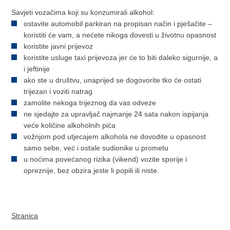
Savjeti vozačima koji su konzumirali alkohol:
ostavite automobil parkiran na propisan način i pješačite –
koristiti će vam, a nećete nikoga dovesti u životnu opasnost
koristite javni prijevoz
koristite usluge taxi prijevoza jer će to biti daleko sigurnije, a
i jeftinije
ako ste u društvu, unaprijed se dogovorite tko će ostati
trijezan i voziti natrag
zamolite nekoga trijeznog da vas odveze
ne sjedajte za upravljač najmanje 24 sata nakon ispijanja
veće količine alkoholnih pića
vožnjom pod utjecajem alkohola ne dovodite u opasnost
samo sebe, već i ostale sudionike u prometu
u noćima povećanog rizika (vikend) vozite sporije i
opreznije, bez obzira jeste li popili ili niste.
Stranica