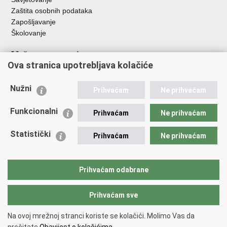
Zaštita osobnih podataka
Zapošljavanje
Školovanje
Važne poveznice
Ova stranica upotrebljava kolačiće
Ministarstvo unutarnjih poslova
Sindikati
Nužni
Prihvaćam
Ne prihvaćam
Udruge
Dom zdravlja MUP-a
Funkcionalni
Prihvaćam
Ne prihvaćam
Policijska akademija
Muzej policije
Statistički
Prihvaćam
Ne prihvaćam
Zaklada policijske solidarnosti
Centar za forenzična ispitivanja, istraživanja i vještačenja "Ivan
Vučetić"
Prihvaćam odabrane
Policijske uprave
Prihvaćam sve
Povratak na vrh
Na ovoj mrežnoj stranci koriste se kolačići. Molimo Vas da
Copyright © 2026 Policijska uprava istarska.
Uvjeti korištenja
.
Izjava o