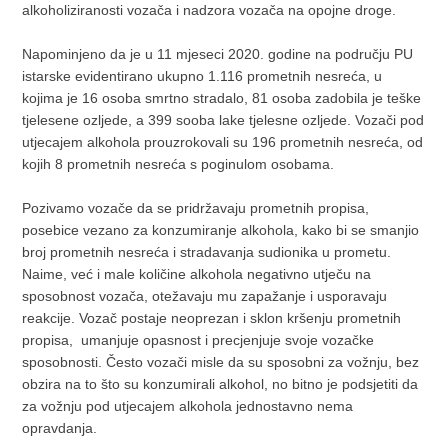
alkoholiziranosti vozača i nadzora vozača na opojne droge.
Napominjeno da je u 11 mjeseci 2020. godine na području PU
istarske evidentirano ukupno 1.116 prometnih nesreća, u
kojima je 16 osoba smrtno stradalo, 81 osoba zadobila je teške
tjelesene ozljede, a 399 sooba lake tjelesne ozljede. Vozači pod
utjecajem alkohola prouzrokovali su 196 prometnih nesreća, od
kojih 8 prometnih nesreća s poginulom osobama.
Pozivamo vozače da se pridržavaju prometnih propisa,
posebice vezano za konzumiranje alkohola, kako bi se smanjio
broj prometnih nesreća i stradavanja sudionika u prometu.
Naime, već i male količine alkohola negativno utječu na
sposobnost vozača, otežavaju mu zapažanje i usporavaju
reakcije. Vozač postaje neoprezan i sklon kršenju prometnih
propisa, umanjuje opasnost i precjenjuje svoje vozačke
sposobnosti. Često vozači misle da su sposobni za vožnju, bez
obzira na to što su konzumirali alkohol, no bitno je podsjetiti da
za vožnju pod utjecajem alkohola jednostavno nema
opravdanja.