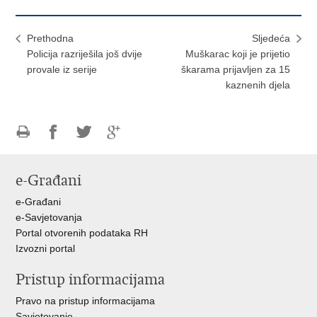
Prethodna
Sljedeća
Policija razriješila još dvije
Muškarac koji je prijetio
provale iz serije
škarama prijavljen za 15
kaznenih djela
Ispiši
Podijeli
Podijeli
Podijeli
stranicu
na
na
na
e-Građani
Facebooku
Twitteru
Google
+
e-Građani
e-Savjetovanja
Portal otvorenih podataka RH
Izvozni portal
Pristup informacijama
Pravo na pristup informacijama
Savjetovanje