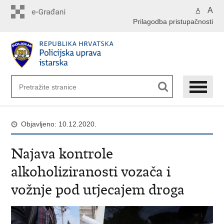
Preskoči
A
A
na
Prilagodba pristupačnosti
glavni
sadržaj
Objavljeno: 10.12.2020.
Najava kontrole
alkoholiziranosti vozača i
vožnje pod utjecajem droga