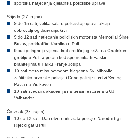
sportska natjecanja djelatnika policijske uprave
Srijeda (27. rujna)
9 do 15 sati, velika sala u policijskoj upravi, akcija
dobrovoljnog darivanja krvi
9 do 12 sati natjecanje policijskih motorista Memorijal Šime
Buzov, parkiralište Karolina u Puli
9 sati polaganje vijenca kod središnjeg križa na Gradskom
groblju u Puli, a potom kod spomenika hrvatskim
braniteljima u Parku Franje Josipa
10 sati sveta misa povodom blagdana Sv. Mihovila,
zaštitnika hrvatske policije i Dana policije u crkvi Svetog
Pavla na Vidikovcu
13 sati svečana akademija na terasi restorana u UJ
Valbandon
Četvrtak (28. rujna)
10 do 12 sati, Dan otvorenih vrata policije, Narodni trg i
Riječki gat u Puli