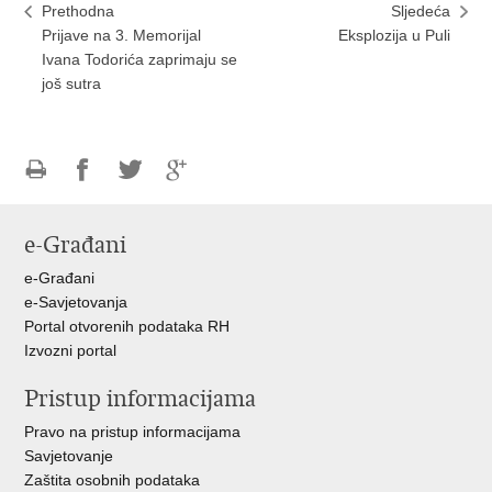
Prethodna
Sljedeća
Prijave na 3. Memorijal
Eksplozija u Puli
Ivana Todorića zaprimaju se
još sutra
Ispiši
Podijeli
Podijeli
Podijeli
stranicu
na
na
na
e-Građani
Facebooku
Twitteru
Google
+
e-Građani
e-Savjetovanja
Portal otvorenih podataka RH
Izvozni portal
Pristup informacijama
Pravo na pristup informacijama
Savjetovanje
Zaštita osobnih podataka