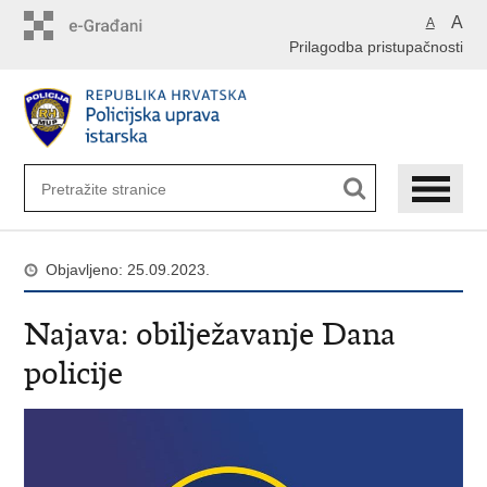
Preskoči
A
A
na
Prilagodba pristupačnosti
glavni
sadržaj
Objavljeno: 25.09.2023.
Najava: obilježavanje Dana
policije