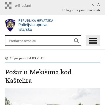
Preskoči
A
A
na
Prilagodba pristupačnosti
glavni
sadržaj
Objavljeno: 04.03.2019.
Požar u Mekišima kod
Kaštelira