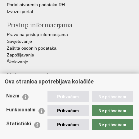
Portal otvorenih podataka RH
Izvozni portal
Pristup informacijama
Pravo na pristup informacijama
Savjetovanje
Zaštita osobnih podataka
Zapošljavanje
Školovanje
Važne poveznice
Ova stranica upotrebljava kolačiće
Ministarstvo unutarnjih poslova
Sindikati
Nužni
Prihvaćam
Ne prihvaćam
Udruge
Dom zdravlja MUP-a
Funkcionalni
Prihvaćam
Ne prihvaćam
Policijska akademija
Muzej policije
Statistički
Prihvaćam
Ne prihvaćam
Zaklada policijske solidarnosti
Centar za forenzična ispitivanja, istraživanja i vještačenja "Ivan