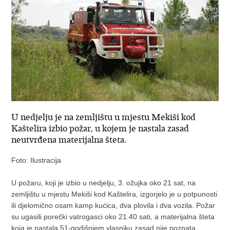
U nedjelju je na zemljištu u mjestu Mekiši kod
Kaštelira izbio požar, u kojem je nastala zasad
neutvrđena materijalna šteta.
Foto: Ilustracija
U požaru, koji je izbio u nedjelju, 3. ožujka oko 21 sat, na
zemljištu u mjestu Mekiši kod Kaštelira, izgorjelo je u potpunosti
ili djelomično osam kamp kućica, dva plovila i dva vozila. Požar
su ugasili porečki vatrogasci oko 21.40 sati, a materijalna šteta
koja je nastala 51-godišnjem vlasniku zasad nije poznata.