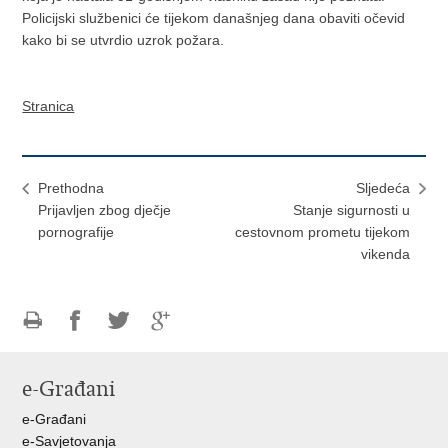
Policijski službenici će tijekom današnjeg dana obaviti očevid
kako bi se utvrdio uzrok požara.
Stranica
Prethodna
Sljedeća
Prijavljen zbog dječje
Stanje sigurnosti u
pornografije
cestovnom prometu tijekom
vikenda
Ispiši
Podijeli
Podijeli
Podijeli
stranicu
na
na
na
e-Građani
Facebooku
Twitteru
Google
+
e-Građani
e-Savjetovanja