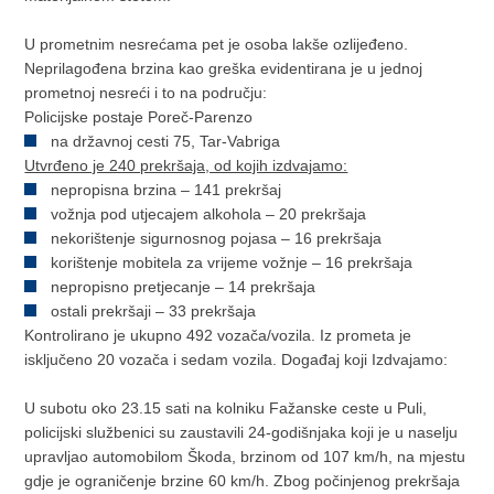
U prometnim nesrećama pet je osoba lakše ozlijeđeno.
Neprilagođena brzina kao greška evidentirana je u jednoj
prometnoj nesreći i to na području:
Policijske postaje Poreč-Parenzo
na državnoj cesti 75, Tar-Vabriga
Utvrđeno je 240 prekršaja, od kojih izdvajamo:
nepropisna brzina – 141 prekršaj
vožnja pod utjecajem alkohola – 20 prekršaja
nekorištenje sigurnosnog pojasa – 16 prekršaja
korištenje mobitela za vrijeme vožnje – 16 prekršaja
nepropisno pretjecanje – 14 prekršaja
ostali prekršaji – 33 prekršaja
Kontrolirano je ukupno 492 vozača/vozila. Iz prometa je
isključeno 20 vozača i sedam vozila. Događaj koji Izdvajamo:
U subotu oko 23.15 sati na kolniku Fažanske ceste u Puli,
policijski službenici su zaustavili 24-godišnjaka koji je u naselju
upravljao automobilom Škoda, brzinom od 107 km/h, na mjestu
gdje je ograničenje brzine 60 km/h. Zbog počinjenog prekršaja