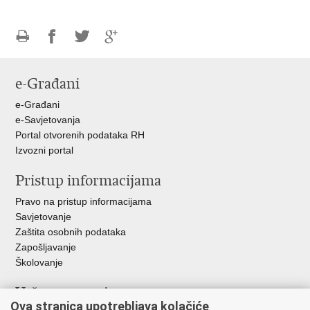
Ispiši
Podijeli
Podijeli
Podijeli
stranicu
na
na
na
e-Građani
Facebooku
Twitteru
Google
+
e-Građani
e-Savjetovanja
Portal otvorenih podataka RH
Izvozni portal
Pristup informacijama
Pravo na pristup informacijama
Savjetovanje
Zaštita osobnih podataka
Zapošljavanje
Školovanje
Važne poveznice
Ova stranica upotrebljava kolačiće