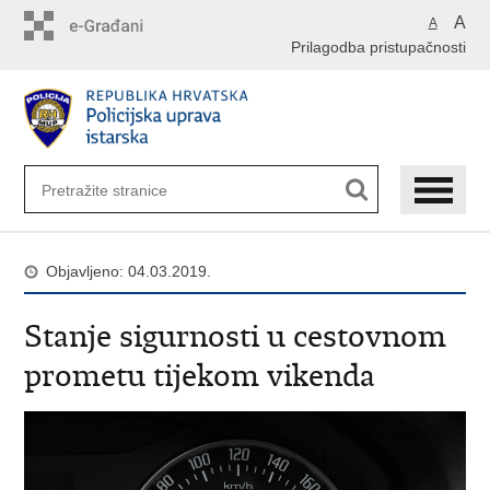
Preskoči
A
A
na
Prilagodba pristupačnosti
glavni
sadržaj
Objavljeno: 04.03.2019.
Stanje sigurnosti u cestovnom
prometu tijekom vikenda