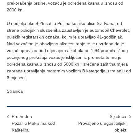
prekoračenja brzine, vozaču je određena kazna u iznosu od
2000 kn.
U nedjelju oko 4,25 sati u Puli na kolniku ulice Sv. Ivana, od
strane policijskih službenika zaustavljen je automobil Chevrolet,
pulskih registarskih oznaka, kojim je upravljao 41-godišnjak.
Nad vozačem je obavljeno alkotestiranje te je utvrđeno da je
vozač upravljao pod utjecajem alkohola od 1.94 promila. Zbog
počinjenog prekršaja vozač je isključen iz prometa te mu je
određena kazna u iznosu od 5000 kn i izrečena zaštitna mjera
zabrane upravljanja motornim vozilom B kategorije u trajanju od
6 mjeseci.
Stranica
Prethodna
Sljedeća
Požar u Mekišima kod
Provaljeno u ugostiteljski
Kaštelira
objekt