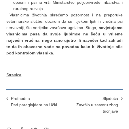
opasnim psima vrši Ministarstvo poljoprivrede, ribarstva i
ruralnog razvoja.
Vlasnicima životinja skrećemo pozornost i na preporuke
veterinarske službe, obzirom da su tijekom ljetnih vrućina psi
nervozniji, što nerijetko završava ugrizima. Stoga,
savjetujemo
vlasnicima pasa da svoje ljubimce ne šeću u vrijeme
najvećih vrućina, nego rano ujutro ili navečer kad zahladi
te da ih obavezno vode na povodcu kako bi životinje bile
pod kontrolom vlasnika
.
Stranica
Prethodna
Sljedeća
Pad paraglajdera na Učki
Završio u zatvoru zbog
tučnjave