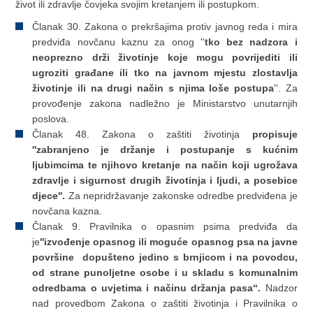
život ili zdravlje čovjeka svojim kretanjem ili postupkom.
Članak 30. Zakona o prekršajima protiv javnog reda i mira
predviđa novčanu kaznu za onog ''
tko bez nadzora i
neoprezno drži životinje koje mogu povrijediti ili
ugroziti građane ili tko na javnom mjestu zlostavlja
životinje ili na drugi način s njima loše postupa
''. Za
provođenje zakona nadležno je Ministarstvo unutarnjih
poslova.
Članak 48. Zakona o zaštiti životinja
propisuje
''zabranjeno je držanje i postupanje s kućnim
ljubimcima te njihovo kretanje na način koji ugrožava
zdravlje i sigurnost drugih životinja i ljudi, a posebice
djece''.
Za nepridržavanje zakonske odredbe predviđena je
novčana kazna.
Članak 9. Pravilnika o opasnim psima predviđa da
je
''izvođenje opasnog ili moguće opasnog psa na javne
površine dopušteno jedino s brnjicom i na povodcu,
od strane punoljetne osobe i u skladu s komunalnim
odredbama o uvjetima i načinu držanja pasa“.
Nadzor
nad provedbom Zakona o zaštiti životinja i Pravilnika o