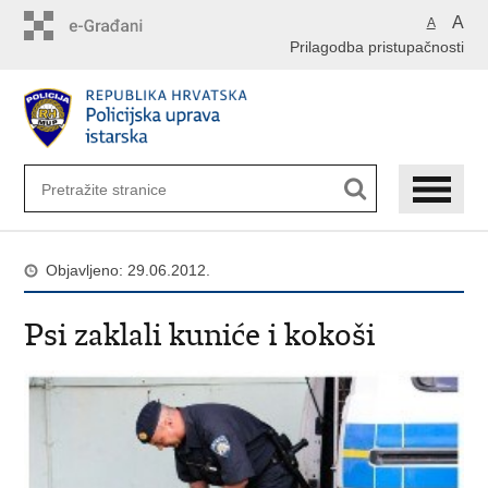
Preskoči
A
A
na
Prilagodba pristupačnosti
glavni
sadržaj
Objavljeno: 29.06.2012.
Psi zaklali kuniće i kokoši