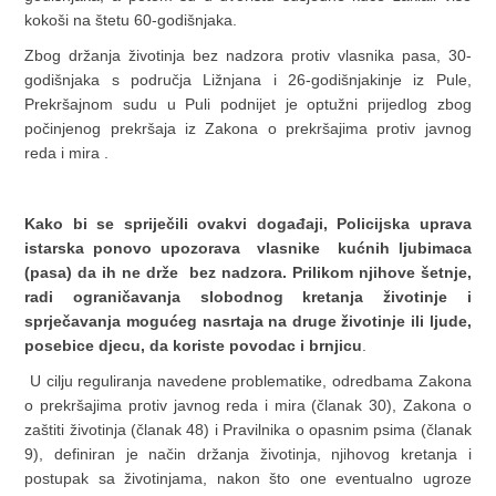
kokoši na štetu 60-godišnjaka.
Zbog držanja životinja bez nadzora protiv vlasnika pasa, 30-
godišnjaka s područja Ližnjana i 26-godišnjakinje iz Pule,
Prekršajnom sudu u Puli podnijet je optužni prijedlog zbog
počinjenog prekršaja iz Zakona o prekršajima protiv javnog
reda i mira .
Kako bi se spriječili ovakvi događaji, Policijska uprava
istarska ponovo upozorava vlasnike kućnih ljubimaca
(pasa) da ih ne drže bez nadzora. Prilikom njihove šetnje,
radi ograničavanja slobodnog kretanja životinje i
sprječavanja mogućeg nasrtaja na druge životinje ili ljude,
posebice djecu, da koriste povodac i brnjicu
.
U cilju reguliranja navedene problematike, odredbama Zakona
o prekršajima protiv javnog reda i mira (članak 30), Zakona o
zaštiti životinja (članak 48) i Pravilnika o opasnim psima (članak
9), definiran je način držanja životinja, njihovog kretanja i
postupak sa životinjama, nakon što one eventualno ugroze