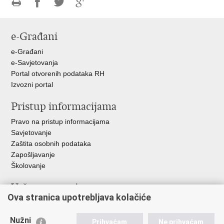
Ispiši
Podijeli
Podijeli
Podijeli
stranicu
na
na
na
e-Građani
Facebooku
Twitteru
Google
+
e-Građani
e-Savjetovanja
Portal otvorenih podataka RH
Izvozni portal
Pristup informacijama
Pravo na pristup informacijama
Savjetovanje
Zaštita osobnih podataka
Zapošljavanje
Školovanje
Važne poveznice
Ova stranica upotrebljava kolačiće
Ministarstvo unutarnjih poslova
Sindikati
Nužni
Prihvaćam
Ne prihvaćam