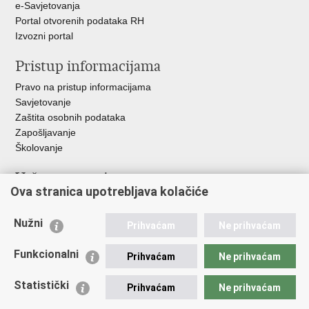
e-Savjetovanja
Portal otvorenih podataka RH
Izvozni portal
Pristup informacijama
Pravo na pristup informacijama
Savjetovanje
Zaštita osobnih podataka
Zapošljavanje
Školovanje
Važne poveznice
Ova stranica upotrebljava kolačiće
Ministarstvo unutarnjih poslova
Sindikati
Nužni
Prihvaćam
Ne prihvaćam
Udruge
Dom zdravlja MUP-a
Funkcionalni
Prihvaćam
Ne prihvaćam
Policijska akademija
Muzej policije
Statistički
Prihvaćam
Ne prihvaćam
Zaklada policijske solidarnosti
Centar za forenzična ispitivanja, istraživanja i vještačenja "Ivan