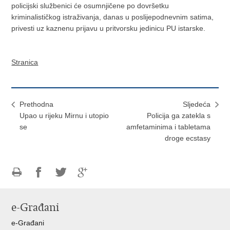
policijski službenici će osumnjičene po dovršetku
kriminalističkog istraživanja, danas u poslijepodnevnim satima,
privesti uz kaznenu prijavu u pritvorsku jedinicu PU istarske.
Stranica
Prethodna
Sljedeća
Upao u rijeku Mirnu i utopio
Policija ga zatekla s
se
amfetaminima i tabletama
droge ecstasy
Ispiši
Podijeli
Podijeli
Podijeli
stranicu
na
na
na
e-Građani
Facebooku
Twitteru
Google
+
e-Građani