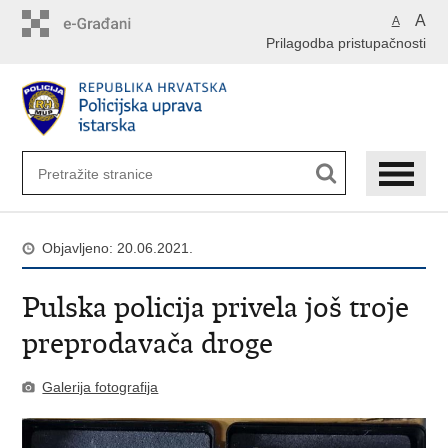
Preskoči
A
A
na
Prilagodba pristupačnosti
glavni
sadržaj
Objavljeno: 20.06.2021.
Pulska policija privela još troje
preprodavača droge
Galerija fotografija