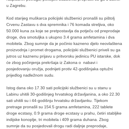
u Zagrebu.
Kod starijeg muškarca policijski službenici pronašli su pištolj
Crvenu Zastavu s dva spremnika i 76 komada streljiva, oko
50.000 kuna za koje se pretpostavlja da potječu od preprodaje
droge, dva smotuljka s ukupno 3.4 grama amfetamina i dva
mobitela. Zbog sumnje da je počinio kazneno djelo neovlaštena
proizvodnja i promet drogama, policijski službenici priveli su ga
jutros uz kaznenu prijavu u pritvorsku jedinicu PU istarske, dok
će zbog počinjenja prekršaja iz Zakona o nabavi i
posjedovanju oružja, podnijeti protiv 42-godišnjaka optužni
prijedlog nadležnom sudu.
Istog dana oko 17.30 sati policijski službenici su u stanu u
Labinu uhitili 30-godišnjeg hrvatskog državljanina, a oko 22.30
sati uhitili su i 44-godišnju hrvatsku državljanku. Tijekom
pretrage pronašli su 154.5 grama amfetamina, 222 tablete
droge ecstasy, 0.9 grama droge ecstasy u prahu, četiri stabljike
indijske konoplje, tri mobitela i 409 grama duhana. Zbog
sumnje da su posjedovali drogu radi daljnje preprodaje,