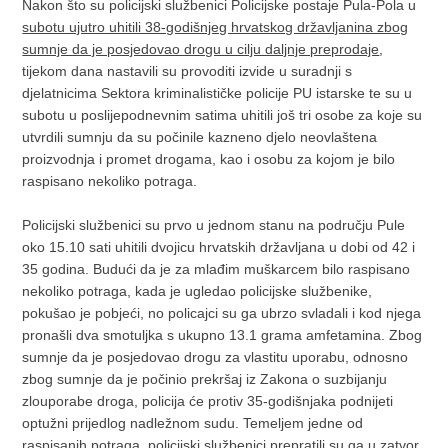
Nakon što su policijski službenici Policijske postaje Pula-Pola u
subotu ujutro uhitili 38-godišnjeg hrvatskog državljanina zbog
sumnje da je posjedovao drogu u cilju daljnje preprodaje
,
tijekom dana nastavili su provoditi izvide u suradnji s
djelatnicima Sektora kriminalističke policije PU istarske te su u
subotu u poslijepodnevnim satima uhitili još tri osobe za koje su
utvrdili sumnju da su počinile kazneno djelo neovlaštena
proizvodnja i promet drogama, kao i osobu za kojom je bilo
raspisano nekoliko potraga.
Policijski službenici su prvo u jednom stanu na području Pule
oko 15.10 sati uhitili dvojicu hrvatskih državljana u dobi od 42 i
35 godina. Budući da je za mlađim muškarcem bilo raspisano
nekoliko potraga, kada je ugledao policijske službenike,
pokušao je pobjeći, no policajci su ga ubrzo svladali i kod njega
pronašli dva smotuljka s ukupno 13.1 grama amfetamina. Zbog
sumnje da je posjedovao drogu za vlastitu uporabu, odnosno
zbog sumnje da je počinio prekršaj iz Zakona o suzbijanju
zlouporabe droga, policija će protiv 35-godišnjaka podnijeti
optužni prijedlog nadležnom sudu. Temeljem jedne od
raspisanih potraga, policijski službenici prepratili su ga u zatvor