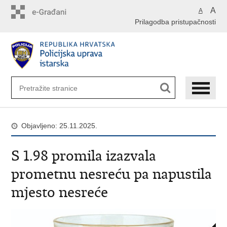
Preskoči
A
A
na
Prilagodba pristupačnosti
glavni
sadržaj
Objavljeno: 25.11.2025.
S 1.98 promila izazvala
prometnu nesreću pa napustila
mjesto nesreće