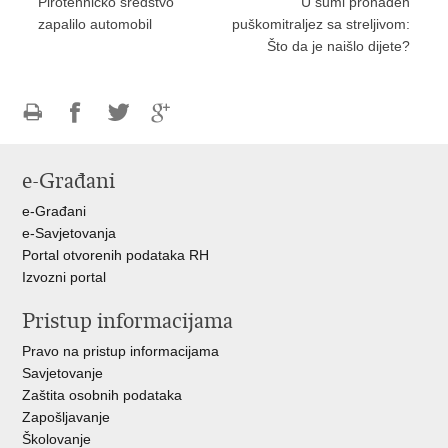
Pirotehničko sredstvo
U šumi pronađen
zapalilo automobil
puškomitraljez sa streljivom:
Što da je naišlo dijete?
Ispiši
Podijeli
Podijeli
Podijeli
stranicu
na
na
na
e-Građani
Facebooku
Twitteru
Google
+
e-Građani
e-Savjetovanja
Portal otvorenih podataka RH
Izvozni portal
Pristup informacijama
Pravo na pristup informacijama
Savjetovanje
Zaštita osobnih podataka
Zapošljavanje
Školovanje