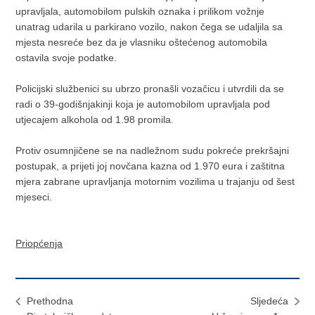
upravljala, automobilom pulskih oznaka i prilikom vožnje
unatrag udarila u parkirano vozilo, nakon čega se udaljila sa
mjesta nesreće bez da je vlasniku oštećenog automobila
ostavila svoje podatke.
Policijski službenici su ubrzo pronašli vozačicu i utvrdili da se
radi o 39-godišnjakinji koja je automobilom upravljala pod
utjecajem alkohola od 1.98 promila.
Protiv osumnjičene se na nadležnom sudu pokreće prekršajni
postupak, a prijeti joj novčana kazna od 1.970 eura i zaštitna
mjera zabrane upravljanja motornim vozilima u trajanju od šest
mjeseci.
Priopćenja
Prethodna
Sljedeća