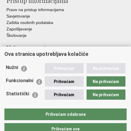
Pristup informacijama
Pravo na pristup informacijama
Savjetovanje
Zaštita osobnih podataka
Zapošljavanje
Školovanje
Važne poveznice
Ova stranica upotrebljava kolačiće
Ministarstvo unutarnjih poslova
Sindikati
Nužni
Prihvaćam
Ne prihvaćam
Udruge
Dom zdravlja MUP-a
Funkcionalni
Prihvaćam
Ne prihvaćam
Policijska akademija
Muzej policije
Statistički
Prihvaćam
Ne prihvaćam
Zaklada policijske solidarnosti
Centar za forenzična ispitivanja, istraživanja i vještačenja "Ivan
Vučetić"
Prihvaćam odabrane
Policijske uprave
Prihvaćam sve