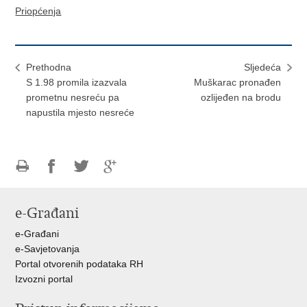
Priopćenja
Prethodna
Sljedeća
S 1.98 promila izazvala
Muškarac pronađen
prometnu nesreću pa
ozlijeđen na brodu
napustila mjesto nesreće
Ispiši
Podijeli
Podijeli
Podijeli
stranicu
na
na
na
e-Građani
Facebooku
Twitteru
Google
+
e-Građani
e-Savjetovanja
Portal otvorenih podataka RH
Izvozni portal