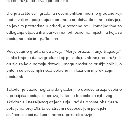
riješe oružja, streljiva i pirotehnike.
U cilju zaštite svih građana i ovom prilikom molimo građane koji
nedozvoljeno posjeduju spomenuta sredstva da ih ne ostavljaju
na javnim prostorima u prirodi, a posebno ne u kontejnerima za
odlaganje otpada ili u parkovima, odnosno, na mjestima koja su
dostupna ostalim građanima.
Podsjećamo građane da akcija ''Manje oružja, manje tragedija''
i dalje traje te da svi građani koji posjeduju zabranjeno oružje ili
oružje za koje nemaju dozvolu, mogu predati to oružje policiji, a
pritom se protiv njih neće pokrenuti ni kazneni ni prekršajni
postupak.
Također je važno naglasiti da građani ne donose oružje osobno
u policijsku postaju ili upravu, kako ne bi došlo do njihovog
aktiviranja i neželjenog ozljeđivanja, već da o tome obavijeste
policiju na broj 192 te će stručni i osposobljeni policijski
službenici doći na kućnu adresu prikupiti oružje.