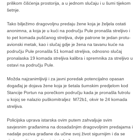
prilikom čišćenja prostorija, a u jednom slučaju i u šumi tijekom
šetnje.
Tako bilježimo dragovoljnu predaju žene koja je željela ostati
anonimna, a koja je u kući na području Pule pronašla streljivo i
to pet komada puščanog streljiva, dvije patrone te jedan protu-
avionski metak, kao i slučaj gdje je žena na tavanu kuće na
području Pule pronašla 51 komad streljiva, odnosno slučaj
pronalaska 19 komada streljiva kalibra i spremnika za streljivo u
ostavi na području Pule.
Možda najzanimljiviji i za javni poredak potencijalno opasan
događaj je dojava žene koja je šetala šumskim predjelom kod
Stancije Portun na porečkom području kada je pronašla futrolu
u kojoj se nalazio puškomitraljez M72b1, okvir te 24 komada
streljiva.
Policijska uprava istarska ovim putem zahvaljuje svim
savjesnim građanima na dosadašnjim dragovoljnim predajama i
nadalje poziva građane da učine svoj život sigurnijim i da se