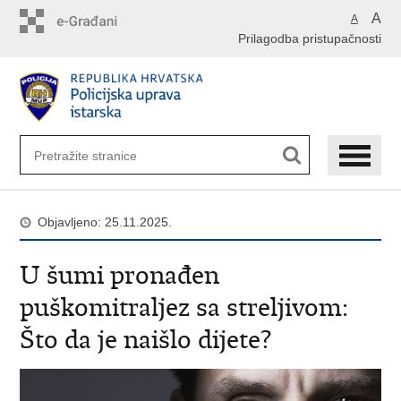
Preskoči
A
A
na
Prilagodba pristupačnosti
glavni
sadržaj
Objavljeno: 25.11.2025.
U šumi pronađen
puškomitraljez sa streljivom:
Što da je naišlo dijete?