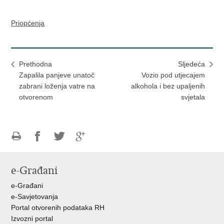
Priopćenja
Prethodna
Sljedeća
Zapalila panjeve unatoč
Vozio pod utjecajem
zabrani loženja vatre na
alkohola i bez upaljenih
otvorenom
svjetala
Ispiši
Podijeli
Podijeli
Podijeli
stranicu
na
na
na
e-Građani
Facebooku
Twitteru
Google
+
e-Građani
e-Savjetovanja
Portal otvorenih podataka RH
Izvozni portal