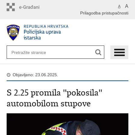
Preskoči
A
A
na
Prilagodba pristupačnosti
glavni
sadržaj
Objavljeno: 23.06.2025.
S 2.25 promila ''pokosila''
automobilom stupove