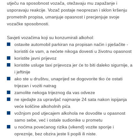
utječu na sposobnost vozača, otežavaju mu zapažanje i
usporavaju reakcije. Vozač postaje neoprezan i sklon kršenju
prometnih propisa, umanjuje opasnost i precjenjuje svoje
vozačke sposobnosti.
Savjeti vozačima koji su konzumirali alkohol:
ostavite automobil parkiran na propisan način i pješačite -
koristiti će vam, a nećete nikoga dovesti u životnu opasnost
koristite javni prijevoz
koristite usluge taxi prijevoza jer će to biti daleko sigurnije, a
i jeftinije
ako ste u društvu, unaprijed se dogovorite tko će ostati
trijezan i voziti natrag
zamolite nekoga trijeznog da vas odveze
ne sjedajte za upravljač najmanje 24 sata nakon ispijanja
veće količine alkoholnih pića
vožnjom pod utjecajem alkohola ne dovodite u opasnost
samo sebe, već i ostale sudionike u prometu
u noćima povećanog rizika (vikend) vozite sporije i
opreznije, bez obzira jeste li popili ili niste.