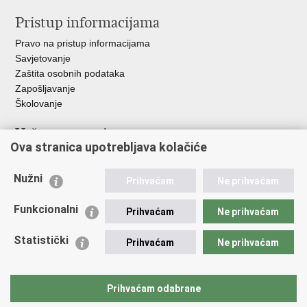
Pristup informacijama
Pravo na pristup informacijama
Savjetovanje
Zaštita osobnih podataka
Zapošljavanje
Školovanje
Važne poveznice
Ova stranica upotrebljava kolačiće
Ministarstvo unutarnjih poslova
Sindikati
Nužni
Prihvaćam
Ne prihvaćam
Udruge
Dom zdravlja MUP-a
Funkcionalni
Prihvaćam
Ne prihvaćam
Policijska akademija
Muzej policije
Statistički
Prihvaćam
Ne prihvaćam
Zaklada policijske solidarnosti
Centar za forenzična ispitivanja, istraživanja i vještačenja "Ivan
Vučetić"
Prihvaćam odabrane
Policijske uprave