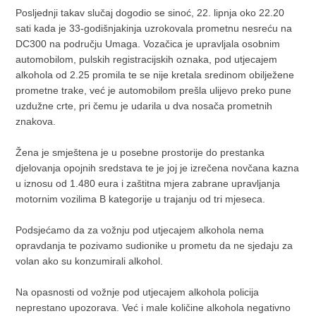
Posljednji takav slučaj dogodio se sinoć, 22. lipnja oko 22.20
sati kada je 33-godišnjakinja uzrokovala prometnu nesreću na
DC300 na području Umaga. Vozačica je upravljala osobnim
automobilom, pulskih registracijskih oznaka, pod utjecajem
alkohola od 2.25 promila te se nije kretala sredinom obilježene
prometne trake, već je automobilom prešla ulijevo preko pune
uzdužne crte, pri čemu je udarila u dva nosača prometnih
znakova.
Žena je smještena je u posebne prostorije do prestanka
djelovanja opojnih sredstava te je joj je izrečena novčana kazna
u iznosu od 1.480 eura i zaštitna mjera zabrane upravljanja
motornim vozilima B kategorije u trajanju od tri mjeseca.
Podsjećamo da za vožnju pod utjecajem alkohola nema
opravdanja te pozivamo sudionike u prometu da ne sjedaju za
volan ako su konzumirali alkohol.
Na opasnosti od vožnje pod utjecajem alkohola policija
neprestano upozorava. Već i male količine alkohola negativno