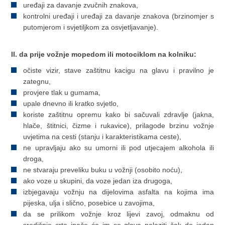
uređaji za davanje zvučnih znakova,
kontrolni uređaji i uređaji za davanje znakova (brzinomjer s
putomjerom i svjetiljkom za osvjetljavanje).
II. da prije vožnje mopedom ili motociklom na kolniku:
očiste vizir, stave zaštitnu kacigu na glavu i pravilno je
zategnu,
provjere tlak u gumama,
upale dnevno ili kratko svjetlo,
koriste zaštitnu opremu kako bi sačuvali zdravlje (jakna,
hlače, štitnici, čizme i rukavice), prilagode brzinu vožnje
uvjetima na cesti (stanju i karakteristikama ceste),
ne upravljaju ako su umorni ili pod utjecajem alkohola ili
droga,
ne stvaraju preveliku buku u vožnji (osobito noću),
ako voze u skupini, da voze jedan iza drugoga,
izbjegavaju vožnju na dijelovima asfalta na kojima ima
pijeska, ulja i slično, posebice u zavojima,
da se prilikom vožnje kroz lijevi zavoj, odmaknu od
središnje crte inače će im se glava nalaziti čak do jedan