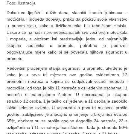
Foto: Ilustracija
Dolaskom ljepših i dužih dana, vlasnici limenih ljubimaca –
motocikla i mopeda dobivaju priliku da pokažu svoje vlasništvo
u punom sjaju, kako u fizičkom tako i u tehničkom smislu.
Uskoro će na našim prometnicama biti sve veći broj motocikala
i mopeda, a obzirom isti predstavljaju jednu od najranjivijih
skupina sudionika u prometu, potrebno je poduzeti
odgovarajuće mjere kako bi se povećala njihova sigurnost u
prometu.
Redovitim praćenjem stanja sigurnosti u prometu, utvrđeno je
kako je u prva tri mjeseca ove godine evidentirano 12
prometnih nesreća u kojima su sudjelovali vozači mopeda i
motocikla, od toga je bilo 11 nesreća s ozlijeđenim osobama i 1
nesreća s materijalnom štetom. U nesrećama je ukupno
stradalo 12 osoba, 1 je teško ozlijeđena, a 11 osoba je zadobilo
lakše tjelesne ozljede. U usporedbi s prva tri mjeseca prošle
godine, zabilježeno je značajno smanjenje u broju nesreća od
65%, obzirom su se prošle godine dogodile 34 nesreće, 23 s
ozlijeđenima i 11 s materijalnom štetom. Tada je stradalo 50%
više osoba, odnosno ukupno 24 osobe, 3 teško, a 21 lakše.