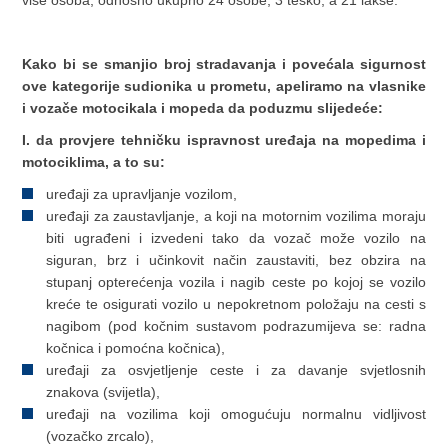
Kako bi se smanjio broj stradavanja i povećala sigurnost
ove kategorije sudionika u prometu, apeliramo na vlasnike
i vozače motocikala i mopeda da poduzmu slijedeće:
I. da provjere tehničku ispravnost uređaja na mopedima i
motociklima, a to su:
uređaji za upravljanje vozilom,
uređaji za zaustavljanje, a koji na motornim vozilima moraju
biti ugrađeni i izvedeni tako da vozač može vozilo na
siguran, brz i učinkovit način zaustaviti, bez obzira na
stupanj opterećenja vozila i nagib ceste po kojoj se vozilo
kreće te osigurati vozilo u nepokretnom položaju na cesti s
nagibom (pod kočnim sustavom podrazumijeva se: radna
kočnica i pomoćna kočnica),
uređaji za osvjetljenje ceste i za davanje svjetlosnih
znakova (svijetla),
uređaji na vozilima koji omogućuju normalnu vidljivost
(vozačko zrcalo),