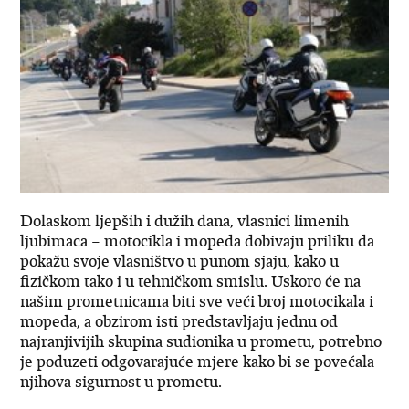
Dolaskom ljepših i dužih dana, vlasnici limenih
ljubimaca – motocikla i mopeda dobivaju priliku da
pokažu svoje vlasništvo u punom sjaju, kako u
fizičkom tako i u tehničkom smislu. Uskoro će na
našim prometnicama biti sve veći broj motocikala i
mopeda, a obzirom isti predstavljaju jednu od
najranjivijih skupina sudionika u prometu, potrebno
je poduzeti odgovarajuće mjere kako bi se povećala
njihova sigurnost u prometu.