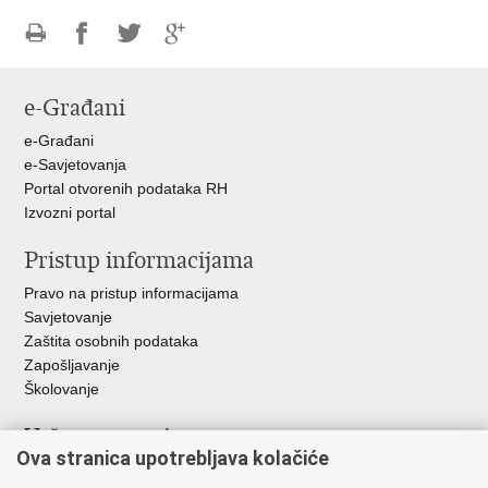
Ispiši
Podijeli
Podijeli
Podijeli
stranicu
na
na
na
e-Građani
Facebooku
Twitteru
Google
+
e-Građani
e-Savjetovanja
Portal otvorenih podataka RH
Izvozni portal
Pristup informacijama
Pravo na pristup informacijama
Savjetovanje
Zaštita osobnih podataka
Zapošljavanje
Školovanje
Važne poveznice
Ova stranica upotrebljava kolačiće
Ministarstvo unutarnjih poslova