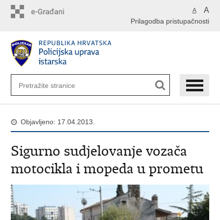
Preskoči
A
A
na
Prilagodba pristupačnosti
glavni
sadržaj
Objavljeno: 17.04.2013.
Sigurno sudjelovanje vozača
motocikla i mopeda u prometu