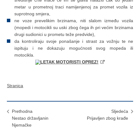
metar u prometnoj traci namijenjenoj za promet vozila iz
suprotnog smjera,
ne voze prevelikim brzinama, niti slalom između vozila
(mopedi i motocikli su uski zbog čega ih pri većim brzinama
drugi sudionici u prometu teže predvide),
da kontroliraju svoje ponašanje i strast za vožnju te ne
ispituju i ne dokazuju mogućnosti svog mopeda ili
motocikla.
LETAK MOTORISTI OPREZ!
Stranica
Prethodna
Sljedeća
Nestao državljanin
Prijavljen zbog krađe
Njemačke