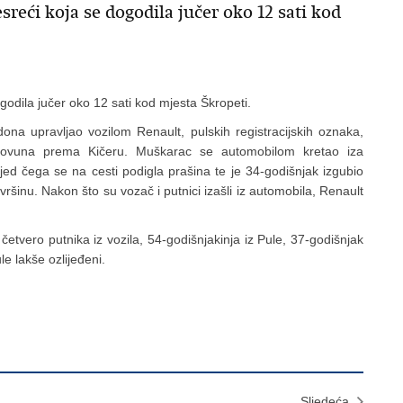
reći koja se dogodila jučer oko 12 sati kod
godila jučer oko 12 sati kod mjesta Škropeti.
na upravljao vozilom Renault, pulskih registracijskih oznaka,
tovuna prema Kičeru. Muškarac se automobilom kretao iza
ijed čega se na cesti podigla prašina te je 34-godišnjak izgubio
ršinu. Nakon što su vozač i putnici izašli iz automobila, Renault
četvero putnika iz vozila, 54-godišnjakinja iz Pule, 37-godišnjak
le lakše ozlijeđeni.
Sljedeća