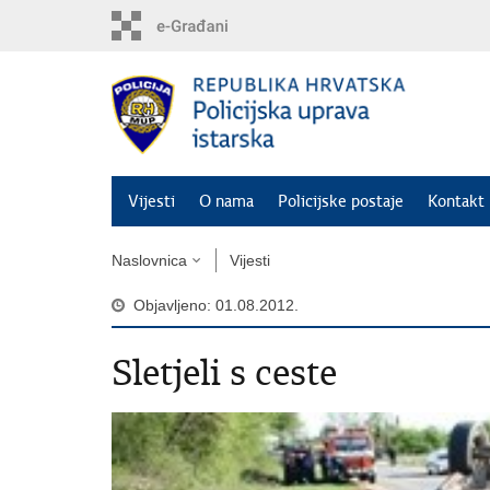
Preskoči
na
glavni
sadržaj
Vijesti
O nama
Policijske postaje
Kontakt 
Naslovnica
Vijesti
Objavljeno: 01.08.2012.
Sletjeli s ceste