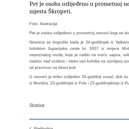
Pet je osoba ozlijeđeno u prometnoj nes
mjesta Škropeti.
Foto: Ilustracija
Pet je osoba ozlijeđeno u prometnoj nesreći koja se do
Nesreća se dogodila kada je 34-godišnjak iz Valbando
kolnikom županijske ceste br. 5007 iz smjera Mo
nepoznatog vozila, koje je naišlo na vreću vapna, usl
nadzor nad vozilom i sletio van kolnika na zemljanu pov
se prevrnuo na desni bok.
U nesreći je teško ozlijeđen 34-godišnji vozač, dok su 
iz Muntića, 23-godišnjak iz Pule i 23-godišnjakinja iz Pu
Stranica
Prethodna