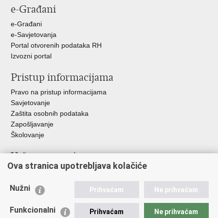
e-Građani
Facebooku
Twitteru
Google
+
e-Građani
e-Savjetovanja
Portal otvorenih podataka RH
Izvozni portal
Pristup informacijama
Pravo na pristup informacijama
Savjetovanje
Zaštita osobnih podataka
Zapošljavanje
Školovanje
Važne poveznice
Ova stranica upotrebljava kolačiće
Ministarstvo unutarnjih poslova
Sindikati
Nužni
Prihvaćam
Ne prihvaćam
Udruge
Dom zdravlja MUP-a
Funkcionalni
Prihvaćam
Ne prihvaćam
Policijska akademija