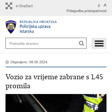
Preskoči
A
A
na
Prilagodba pristupačnosti
glavni
sadržaj
Objavljeno: 08.05.2024.
Vozio za vrijeme zabrane s 1,45
promila