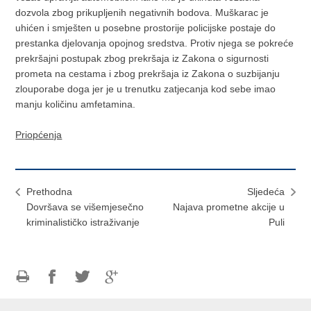
dozvola zbog prikupljenih negativnih bodova. Muškarac je
uhićen i smješten u posebne prostorije policijske postaje do
prestanka djelovanja opojnog sredstva. Protiv njega se pokreće
prekršajni postupak zbog prekršaja iz Zakona o sigurnosti
prometa na cestama i zbog prekršaja iz Zakona o suzbijanju
zlouporabe doga jer je u trenutku zatjecanja kod sebe imao
manju količinu amfetamina.
Priopćenja
Prethodna
Sljedeća
Dovršava se višemjesečno
Najava prometne akcije u
kriminalističko istraživanje
Puli
Ispiši
Podijeli
Podijeli
Podijeli
stranicu
na
na
na