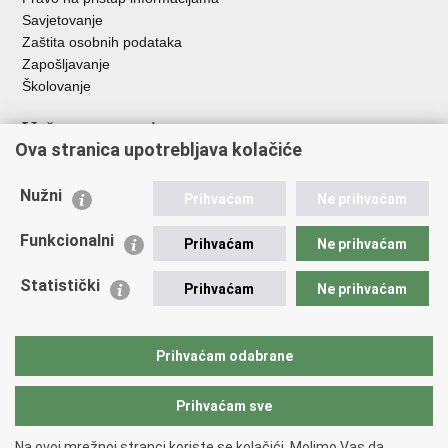
Savjetovanje
Zaštita osobnih podataka
Zapošljavanje
Školovanje
Važne poveznice
Ova stranica upotrebljava kolačiće
Ministarstvo unutarnjih poslova
Sindikati
Nužni
Prihvaćam
Ne prihvaćam
Udruge
Dom zdravlja MUP-a
Funkcionalni
Prihvaćam
Ne prihvaćam
Policijska akademija
Muzej policije
Statistički
Prihvaćam
Ne prihvaćam
Zaklada policijske solidarnosti
Centar za forenzična ispitivanja, istraživanja i vještačenja "Ivan
Vučetić"
Prihvaćam odabrane
Policijske uprave
Prihvaćam sve
Povratak na vrh
Na ovoj mrežnoj stranci koriste se kolačići. Molimo Vas da