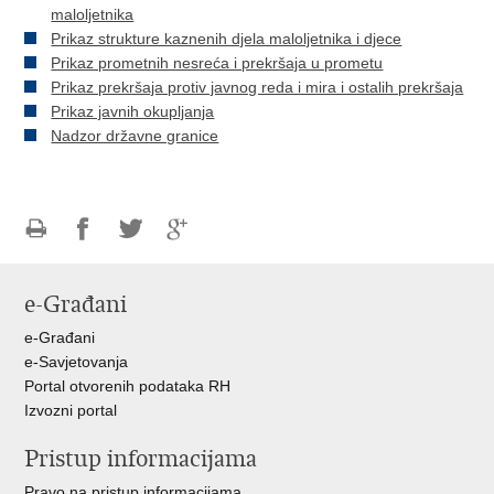
maloljetnika
Prikaz strukture kaznenih djela maloljetnika i djece
Prikaz prometnih nesreća i prekršaja u prometu
Prikaz prekršaja protiv javnog reda i mira i ostalih prekršaja
Prikaz javnih okupljanja
Nadzor državne granice
Ispiši
Podijeli
Podijeli
Podijeli
stranicu
na
na
na
e-Građani
Facebooku
Twitteru
Google
+
e-Građani
e-Savjetovanja
Portal otvorenih podataka RH
Izvozni portal
Pristup informacijama
Pravo na pristup informacijama