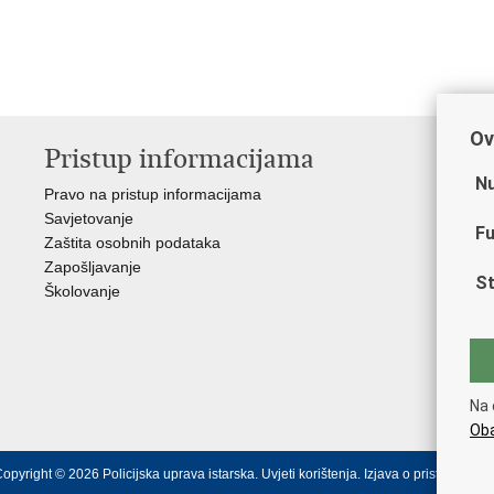
Ov
Pristup informacijama
V
Nu
Pravo na pristup informacijama
Min
Savjetovanje
Sin
Fu
Zaštita osobnih podataka
Ud
Zapošljavanje
Dom
St
Školovanje
Pol
Muz
Zak
Cen
"Iv
Na 
Pol
Oba
opyright © 2026 Policijska uprava istarska.
Uvjeti korištenja
.
Izjava o pristupačnost