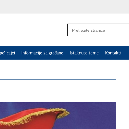
policajci
Informacije za građane
Istaknute teme
Kontakti