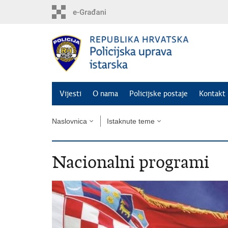
Preskoči
na
glavni
sadržaj
Vijesti
O nama
Policijske postaje
Kontakt 
Naslovnica
Istaknute teme
Nacionalni programi