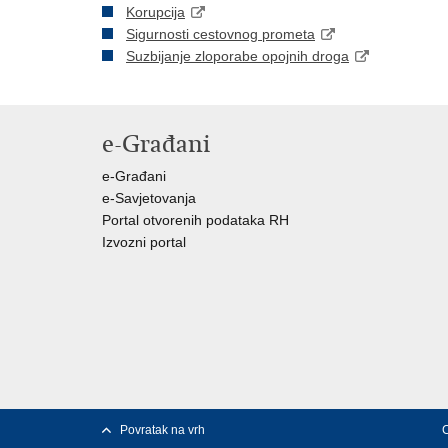
Korupcija
Sigurnosti cestovnog prometa
Suzbijanje zloporabe opojnih droga
e-Građani
e-Građani
e-Savjetovanja
Portal otvorenih podataka RH
Izvozni portal
Povratak na vrh
C