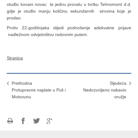
otuđio kovani novac te jednu provalu u tvrtku Tehnomont d.d.
gdje je otuđio manju količinu sekundarnih sirovina koje je
prodao.
Protiv 22-godišnjaka slijedi podnošenje adekvatne prijave
nadležnom odvjetništvu redovnim putem.
Stranica
Prethodna
Sljedeća
Protupravne naplate u Puli i
Nedozvoljeno nabavio
Motovunu
oružje
Ispiši
Podijeli
Podijeli
Podijeli
stranicu
na
na
na