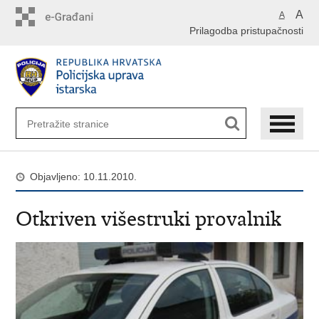
Preskoči
A
A
na
Prilagodba pristupačnosti
glavni
sadržaj
Objavljeno: 10.11.2010.
Otkriven višestruki provalnik