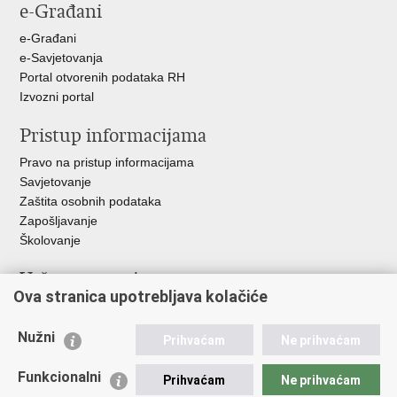
e-Građani
Facebooku
Twitteru
Google
+
e-Građani
e-Savjetovanja
Portal otvorenih podataka RH
Izvozni portal
Pristup informacijama
Pravo na pristup informacijama
Savjetovanje
Zaštita osobnih podataka
Zapošljavanje
Školovanje
Važne poveznice
Ova stranica upotrebljava kolačiće
Ministarstvo unutarnjih poslova
Sindikati
Nužni
Prihvaćam
Ne prihvaćam
Udruge
Dom zdravlja MUP-a
Funkcionalni
Prihvaćam
Ne prihvaćam
Policijska akademija