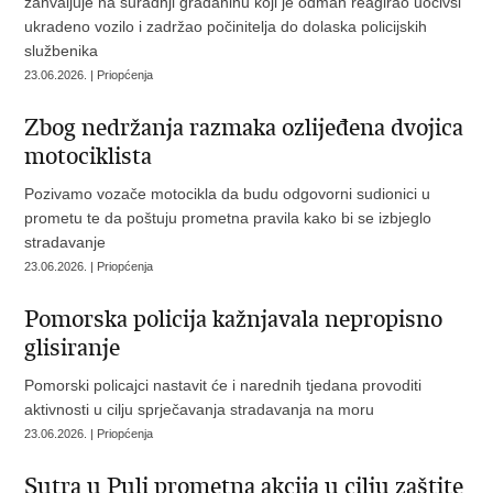
zahvaljuje na suradnji građaninu koji je odmah reagirao uočivši
ukradeno vozilo i zadržao počinitelja do dolaska policijskih
službenika
23.06.2026. | Priopćenja
Zbog nedržanja razmaka ozlijeđena dvojica
motociklista
Pozivamo vozače motocikla da budu odgovorni sudionici u
prometu te da poštuju prometna pravila kako bi se izbjeglo
stradavanje
23.06.2026. | Priopćenja
Pomorska policija kažnjavala nepropisno
glisiranje
Pomorski policajci nastavit će i narednih tjedana provoditi
aktivnosti u cilju sprječavanja stradavanja na moru
23.06.2026. | Priopćenja
Sutra u Puli prometna akcija u cilju zaštite