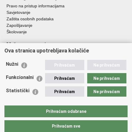
Pravo na pristup informacijama
Savjetovanje
Zaštita osobnih podataka
Zapošljavanje
Školovanje
Važne poveznice
Ova stranica upotrebljava kolačiće
Ministarstvo unutarnjih poslova
Sindikati
Nužni
Prihvaćam
Ne prihvaćam
Udruge
Dom zdravlja MUP-a
Funkcionalni
Prihvaćam
Ne prihvaćam
Policijska akademija
Muzej policije
Statistički
Prihvaćam
Ne prihvaćam
Zaklada policijske solidarnosti
Centar za forenzična ispitivanja, istraživanja i vještačenja "Ivan
Vučetić"
Prihvaćam odabrane
Policijske uprave
Prihvaćam sve