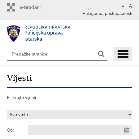
Preskoči
A
A
na
Prilagodba pristupačnosti
glavni
sadržaj
Vijesti
Filtrirajte vijesti:
Od: