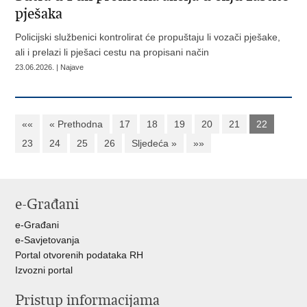
pješaka
Policijski službenici kontrolirat će propuštaju li vozači pješake,
ali i prelazi li pješaci cestu na propisani način
23.06.2026. | Najave
««
« Prethodna
17
18
19
20
21
22
23
24
25
26
Sljedeća »
»»
e-Građani
e-Građani
e-Savjetovanja
Portal otvorenih podataka RH
Izvozni portal
Pristup informacijama