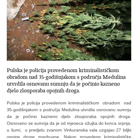
Pulska je policija provedenom kriminalističkom
obradom nad 35-godišnjakom s područja Medulina
utvrdila osnovanu sumnju da je počinio kazneno
djelo zlouporaba opojnih droga.
Pulska je policija provedenom kriminalističkom obradom nad
35-godišnjakom s područja Medulina utvrdila osnovanu sumnju
da je počinio kazneno djelo zlouporaba opojnih droga.
Osnovano se sumnja da je od mjeseca ožujka do konca srpnja,
u šumi, u predjelu zvanom Vinkuranska vala uzgajao 27 biljki
opojne droge marihuane. Nakon provedene kriminalističke