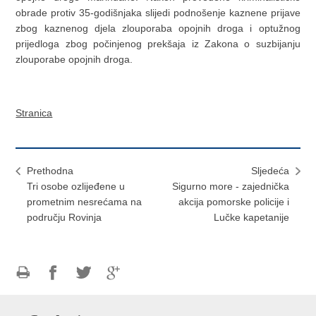
obrade protiv 35-godišnjaka slijedi podnošenje kaznene prijave
zbog kaznenog djela zlouporaba opojnih droga i optužnog
prijedloga zbog počinjenog prekšaja iz Zakona o suzbijanju
zlouporabe opojnih droga.
Stranica
Prethodna
Sljedeća
Tri osobe ozlijeđene u
Sigurno more - zajednička
prometnim nesrećama na
akcija pomorske policije i
području Rovinja
Lučke kapetanije
Ispiši
Podijeli
Podijeli
Podijeli
stranicu
na
na
na