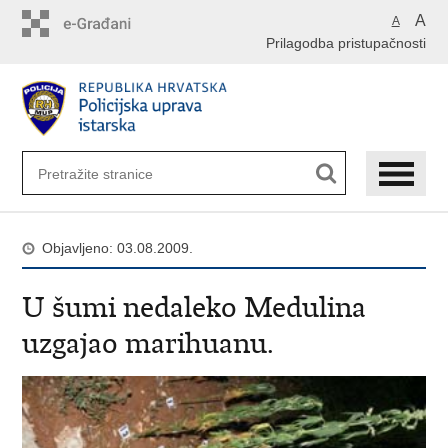
Preskoči
A
A
na
Prilagodba pristupačnosti
glavni
sadržaj
Objavljeno: 03.08.2009.
U šumi nedaleko Medulina
uzgajao marihuanu.