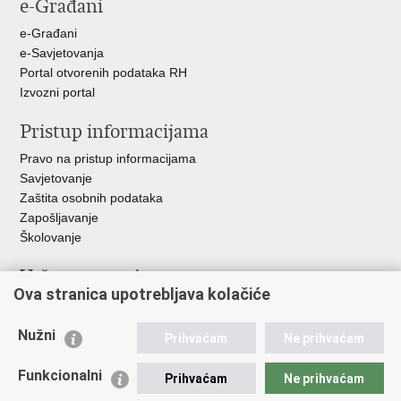
e-Građani
Facebooku
Twitteru
Google
+
e-Građani
e-Savjetovanja
Portal otvorenih podataka RH
Izvozni portal
Pristup informacijama
Pravo na pristup informacijama
Savjetovanje
Zaštita osobnih podataka
Zapošljavanje
Školovanje
Važne poveznice
Ova stranica upotrebljava kolačiće
Ministarstvo unutarnjih poslova
Sindikati
Nužni
Prihvaćam
Ne prihvaćam
Udruge
Dom zdravlja MUP-a
Funkcionalni
Prihvaćam
Ne prihvaćam
Policijska akademija