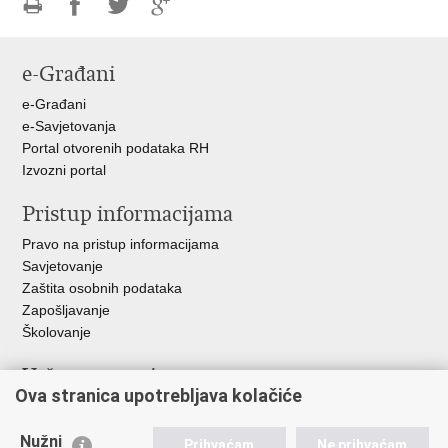
Ispiši
Podijeli
Podijeli
Podijeli
stranicu
na
na
na
e-Građani
Facebooku
Twitteru
Google
+
e-Građani
e-Savjetovanja
Portal otvorenih podataka RH
Izvozni portal
Pristup informacijama
Pravo na pristup informacijama
Savjetovanje
Zaštita osobnih podataka
Zapošljavanje
Školovanje
Važne poveznice
Ova stranica upotrebljava kolačiće
Ministarstvo unutarnjih poslova
Sindikati
Nužni
Prihvaćam
Ne prihvaćam