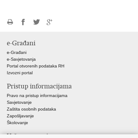
Ispiši
Podijeli
Podijeli
Podijeli
stranicu
na
na
na
e-Građani
Facebooku
Twitteru
Google
+
e-Građani
e-Savjetovanja
Portal otvorenih podataka RH
Izvozni portal
Pristup informacijama
Pravo na pristup informacijama
Savjetovanje
Zaštita osobnih podataka
Zapošljavanje
Školovanje
Važne poveznice