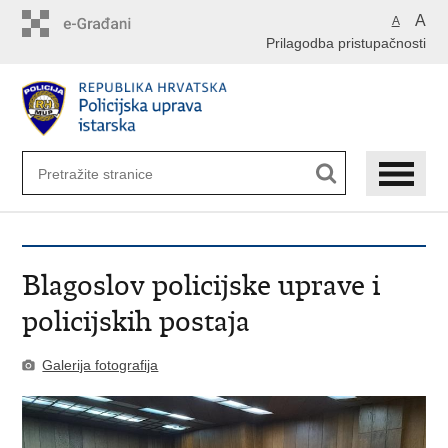
Preskoči
A
A
na
Prilagodba pristupačnosti
glavni
sadržaj
Blagoslov policijske uprave i
policijskih postaja
Galerija fotografija