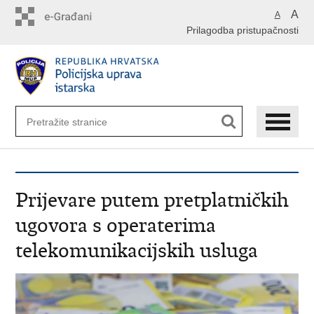
Preskoči
A
A
na
Prilagodba pristupačnosti
glavni
sadržaj
Prijevare putem pretplatničkih
ugovora s operaterima
telekomunikacijskih usluga