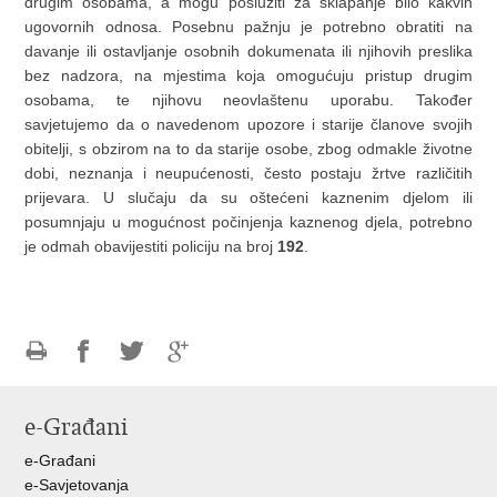
drugim osobama, a mogu poslužiti za sklapanje bilo kakvih
ugovornih odnosa. Posebnu pažnju je potrebno obratiti na
davanje ili ostavljanje osobnih dokumenata ili njihovih preslika
bez nadzora, na mjestima koja omogućuju pristup drugim
osobama, te njihovu neovlaštenu uporabu. Također
savjetujemo da o navedenom upozore i starije članove svojih
obitelji, s obzirom na to da starije osobe, zbog odmakle životne
dobi, neznanja i neupućenosti, često postaju žrtve različitih
prijevara. U slučaju da su oštećeni kaznenim djelom ili
posumnjaju u mogućnost počinjenja kaznenog djela, potrebno
je odmah obavijestiti policiju na broj
192
.
Ispiši
Podijeli
Podijeli
Podijeli
stranicu
na
na
na
e-Građani
Facebooku
Twitteru
Google
+
e-Građani
e-Savjetovanja