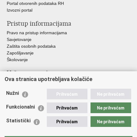
Portal otvorenih podataka RH
Izvozni portal
Pristup informacijama
Pravo na pristup informacijama
Savjetovanje
Zaštita osobnih podataka
Zapošljavanje
Školovanje
Važne poveznice
Ova stranica upotrebljava kolačiće
Ministarstvo unutarnjih poslova
Sindikati
Nužni
Prihvaćam
Ne prihvaćam
Udruge
Dom zdravlja MUP-a
Funkcionalni
Prihvaćam
Ne prihvaćam
Policijska akademija
Muzej policije
Statistički
Prihvaćam
Ne prihvaćam
Zaklada policijske solidarnosti
Centar za forenzična ispitivanja, istraživanja i vještačenja "Ivan
Vučetić"