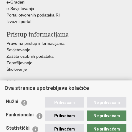
e-Građani
e-Savjetovanja
Portal otvorenih podataka RH
Izvozni portal
Pristup informacijama
Pravo na pristup informacijama
Savjetovanje
Zaštita osobnih podataka
Zapošljavanje
Školovanje
Važne poveznice
Ova stranica upotrebljava kolačiće
Ministarstvo unutarnjih poslova
Sindikati
Nužni
Prihvaćam
Ne prihvaćam
Udruge
Dom zdravlja MUP-a
Funkcionalni
Prihvaćam
Ne prihvaćam
Policijska akademija
Muzej policije
Statistički
Prihvaćam
Ne prihvaćam
Zaklada policijske solidarnosti