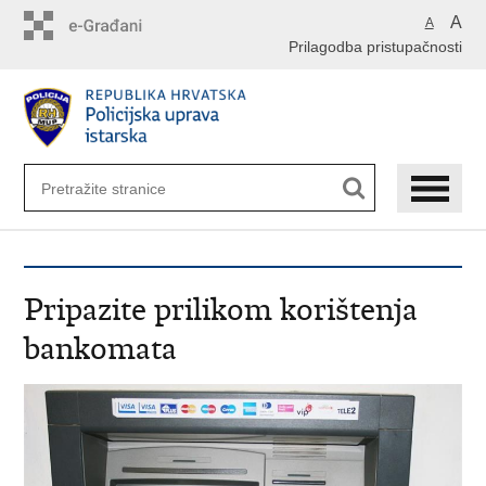
Preskoči
A
A
na
Prilagodba pristupačnosti
glavni
sadržaj
Pripazite prilikom korištenja
bankomata